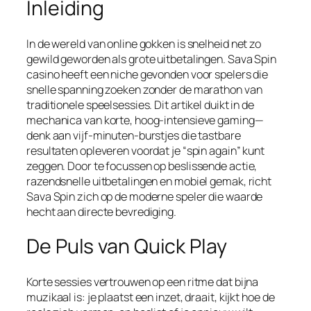
Inleiding
In de wereld van online gokken is snelheid net zo
gewild geworden als grote uitbetalingen. Sava Spin
casino heeft een niche gevonden voor spelers die
snelle spanning zoeken zonder de marathon van
traditionele speelsessies. Dit artikel duikt in de
mechanica van korte, hoog‑intensieve gaming—
denk aan vijf‑minuten‑burstjes die tastbare
resultaten opleveren voordat je “spin again” kunt
zeggen. Door te focussen op beslissende actie,
razendsnelle uitbetalingen en mobiel gemak, richt
Sava Spin zich op de moderne speler die waarde
hecht aan directe bevrediging.
De Puls van Quick Play
Korte sessies vertrouwen op een ritme dat bijna
muzikaal is: je plaatst een inzet, draait, kijkt hoe de