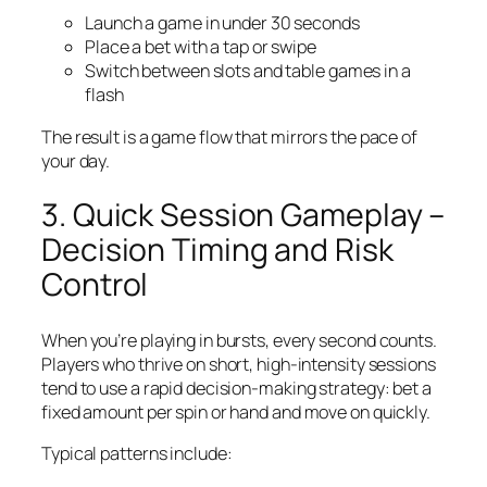
Launch a game in under 30 seconds
Place a bet with a tap or swipe
Switch between slots and table games in a
flash
The result is a game flow that mirrors the pace of
your day.
3. Quick Session Gameplay –
Decision Timing and Risk
Control
When you’re playing in bursts, every second counts.
Players who thrive on short, high‑intensity sessions
tend to use a rapid decision‑making strategy: bet a
fixed amount per spin or hand and move on quickly.
Typical patterns include: