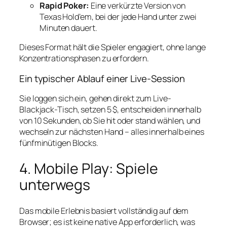
Rapid Poker:
Eine verkürzte Version von
Texas Hold’em, bei der jede Hand unter zwei
Minuten dauert.
Dieses Format hält die Spieler engagiert, ohne lange
Konzentrationsphasen zu erfordern.
Ein typischer Ablauf einer Live-Session
Sie loggen sich ein, gehen direkt zum Live-
Blackjack-Tisch, setzen 5 $, entscheiden innerhalb
von 10 Sekunden, ob Sie hit oder stand wählen, und
wechseln zur nächsten Hand – alles innerhalb eines
fünfminütigen Blocks.
4. Mobile Play: Spiele
unterwegs
Das mobile Erlebnis basiert vollständig auf dem
Browser; es ist keine native App erforderlich, was