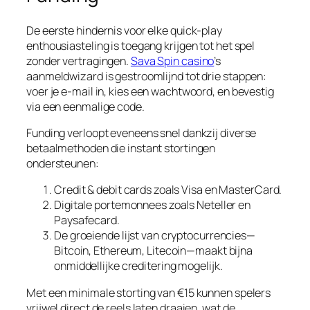
De eerste hindernis voor elke quick‑play
enthousiasteling is toegang krijgen tot het spel
zonder vertragingen.
Sava Spin casino
’s
aanmeldwizard is gestroomlijnd tot drie stappen:
voer je e‑mail in, kies een wachtwoord, en bevestig
via een eenmalige code.
Funding verloopt eveneens snel dankzij diverse
betaalmethoden die instant stortingen
ondersteunen:
Credit & debit cards zoals Visa en MasterCard.
Digitale portemonnees zoals Neteller en
Paysafecard.
De groeiende lijst van cryptocurrencies—
Bitcoin, Ethereum, Litecoin—maakt bijna
onmiddellijke creditering mogelijk.
Met een minimale storting van €15 kunnen spelers
vrijwel direct de reels laten draaien, wat de