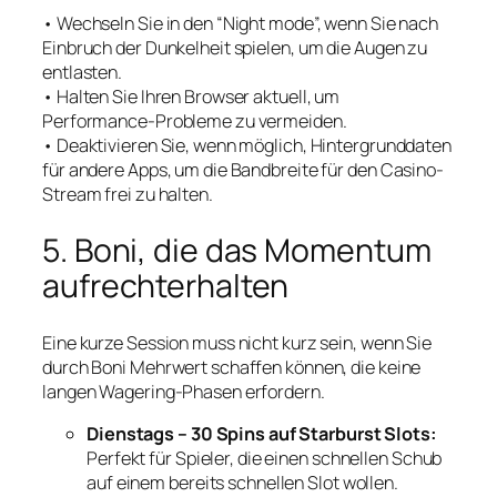
• Wechseln Sie in den “Night mode”, wenn Sie nach
Einbruch der Dunkelheit spielen, um die Augen zu
entlasten.
• Halten Sie Ihren Browser aktuell, um
Performance-Probleme zu vermeiden.
• Deaktivieren Sie, wenn möglich, Hintergrunddaten
für andere Apps, um die Bandbreite für den Casino-
Stream frei zu halten.
5. Boni, die das Momentum
aufrechterhalten
Eine kurze Session muss nicht kurz sein, wenn Sie
durch Boni Mehrwert schaffen können, die keine
langen Wagering-Phasen erfordern.
Dienstags – 30 Spins auf Starburst Slots:
Perfekt für Spieler, die einen schnellen Schub
auf einem bereits schnellen Slot wollen.