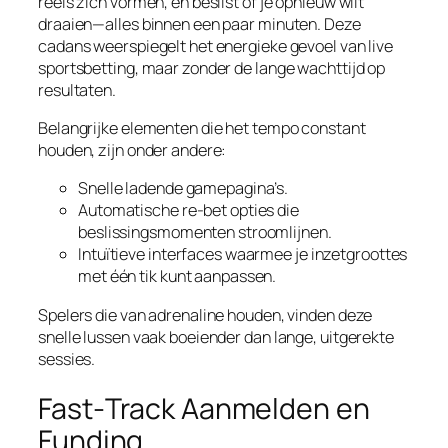
reels zich vormen, en beslist of je opnieuw wilt
draaien—alles binnen een paar minuten. Deze
cadans weerspiegelt het energieke gevoel van live
sportsbetting, maar zonder de lange wachttijd op
resultaten.
Belangrijke elementen die het tempo constant
houden, zijn onder andere:
Snelle ladende gamepagina’s.
Automatische re‑bet opties die
beslissingsmomenten stroomlijnen.
Intuïtieve interfaces waarmee je inzetgroottes
met één tik kunt aanpassen.
Spelers die van adrenaline houden, vinden deze
snelle lussen vaak boeiender dan lange, uitgerekte
sessies.
Fast‑Track Aanmelden en
Funding