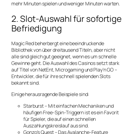
mehr Minuten spielen und weniger Minuten warten.
2. Slot-Auswahl für sofortige
Befriedigung
Magic Red beherbergt eine beeindruckende
Bibliothek von über dreitausend Titeln, aber nicht
alle sind gleich gut geeignet, wenn es um schnelle
Gewinne geht. Die Auswahl des Casinos setzt stark
auf Titel von NetEnt, Microgaming und Play’n GO –
Entwickler, die für ihre schnell spielenden Slots
bekannt sind.
Einige herausragende Beispiele sind:
Starburst
– Mit einfachen Mechaniken und
häufigen Free-Spin-Triggern ist es ein Favorit
für Spieler, die auf einen schnellen
Auszahlungskreislauf aus sind.
Gonzo’s Quest
– Das Avalanche-Feature