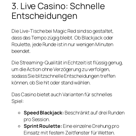
3. Live Casino: Schnelle
Entscheidungen
Die Live-Tische bei Magic Red sind so gestaltet,
dass das Tempo zügig bleibt. Ob Blackjack oder
Roulette, jede Runde ist in nur wenigen Minuten
beendet.
Die Streaming-Qualität in Echtzeit ist flüssig genug,
um die Action ohne Verzögerung zu verfolgen,
sodass Sie blitzschnelle Entscheidungen treffen
können, ob Sie hit oder stand wählen.
Das Casino bietet auch Varianten für schnelles
Spiel:
Speed Blackjack:
Beschränkt auf drei Runden
pro Session.
Sprint Roulette:
Eine einzelne Drehung pro
Einsatz mit festem Zeitfenster für Wetten.