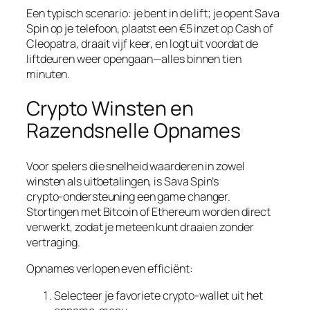
Een typisch scenario: je bent in de lift; je opent Sava
Spin op je telefoon, plaatst een €5 inzet op
Cash of
Cleopatra
, draait vijf keer, en logt uit voordat de
liftdeuren weer opengaan—alles binnen tien
minuten.
Crypto Winsten en
Razendsnelle Opnames
Voor spelers die snelheid waarderen in zowel
winsten als uitbetalingen, is Sava Spin’s
crypto‑ondersteuning een game changer.
Stortingen met Bitcoin of Ethereum worden direct
verwerkt, zodat je meteen kunt draaien zonder
vertraging.
Opnames verlopen even efficiënt:
Selecteer je favoriete crypto‑wallet uit het