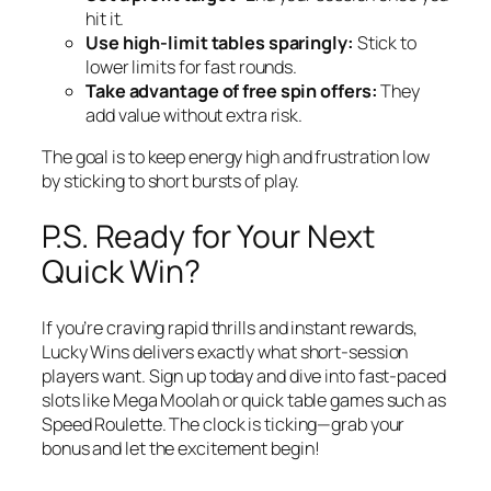
hit it.
Use high‑limit tables sparingly:
Stick to
lower limits for fast rounds.
Take advantage of free spin offers:
They
add value without extra risk.
The goal is to keep energy high and frustration low
by sticking to short bursts of play.
P.S. Ready for Your Next
Quick Win?
If you’re craving rapid thrills and instant rewards,
Lucky Wins delivers exactly what short‑session
players want. Sign up today and dive into fast-paced
slots like Mega Moolah or quick table games such as
Speed Roulette. The clock is ticking—grab your
bonus and let the excitement begin!