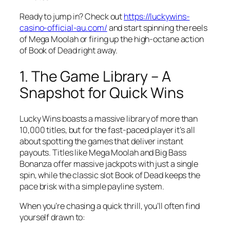
Ready to jump in? Check out
https://luckywins-
casino-official-au.com/
and start spinning the reels
of Mega Moolah or firing up the high‑octane action
of Book of Dead right away.
1. The Game Library – A
Snapshot for Quick Wins
Lucky Wins boasts a massive library of more than
10,000 titles, but for the fast‑paced player it’s all
about spotting the games that deliver instant
payouts. Titles like Mega Moolah and Big Bass
Bonanza offer massive jackpots with just a single
spin, while the classic slot
Book of Dead
keeps the
pace brisk with a simple payline system.
When you’re chasing a quick thrill, you’ll often find
yourself drawn to: