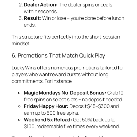
Dealer Action:
The dealer spins or deals
within seconds.
Result:
Win or lose – you’re done before lunch
ends.
This structure fits perfectly into the short‑session
mindset.
6. Promotions That Match Quick Play
Lucky Wins offers numerous promotions tailored for
players who want reward bursts without long
commitments. For instance:
Magic Mondays No‑Deposit Bonus:
Grab 10
free spins on select slots – no deposit needed.
Friday Happy Hour:
Deposit $45–$300 and
earn up to 600 free spins.
Weekend 5x Reload:
Get 50% back up to
$100, redeemable five times every weekend.