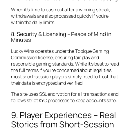
When it’s time to cash out after a winning streak,
withdrawals are also processed quickly if you’re
within the daily limits.
8. Security & Licensing – Peace of Mind in
Minutes
Lucky Wins operates under the Tobique Gaming
Commission license, ensuring fair play and
responsible gaming standards. While it’s best to read
the full terms if you’re concerned about legalities,
most short‑session players simply need to trust that
their data is encrypted and verified.
The site uses SSL encryption for all transactions and
follows strict KYC processes to keep accounts safe.
9. Player Experiences – Real
Stories from Short‑Session